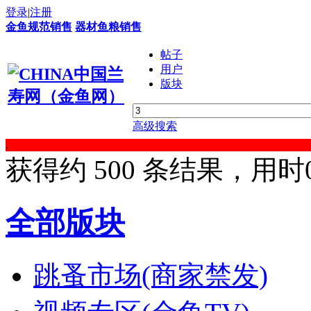
登录
|
注册
金鱼规范销售
器材鱼粮销售
帖子
用户
版块
高级搜索
.
获得约 500 条结果，用时0.
全部版块
跳蚤市场(商家禁发)