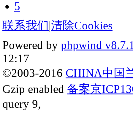
5
联系我们
|
清除Cookies
Powered by
phpwind v8.7.
12:17
©2003-2016
CHINA中
Gzip enabled
备案京ICP13
query 9,