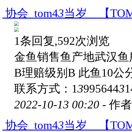
协会 tom4
3
当岁 【TO
1条回复,592次浏览
金鱼销售鱼产地武汉鱼
B理赔级别B 此鱼10
联系方式：1
3
995644
3
1
2022-10-13 00:20 -
作者
协会 tom4
3
当岁 【TO