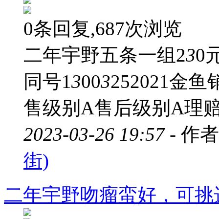
0条回复,687次浏览
二年宇野五条一组2
3
0
同号1
3
00
3
252021
售级别A售后级别A理
2023-03-26 19:57 -
作者
街)
二年宇野吻瘤蛮好，可挑